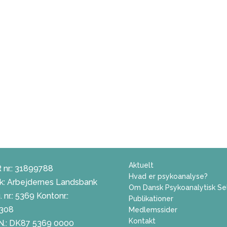
Aktuelt
 nr.: 31899788
Hvad er psykoanalyse?
k: Arbejdernes Landsbank
Om Dansk Psykoanalytisk Se
 nr.: 5369 Kontonr.:
Publikationer
308
Medlemssider
Kontakt
N.: DK87 5369 0000