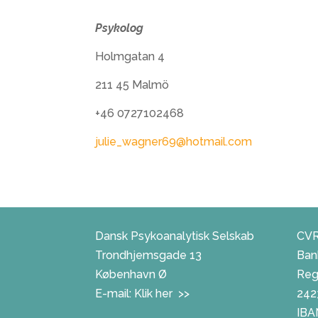
Psykolog
Holmgatan 4
211 45 Malmö
+46 0727102468
julie_wagner69@hotmail.com
Dansk Psykoanalytisk Selskab
CVR
Trondhjemsgade 13
Ban
København Ø
Reg.
E-mail:
Klik her >>
242
IBA