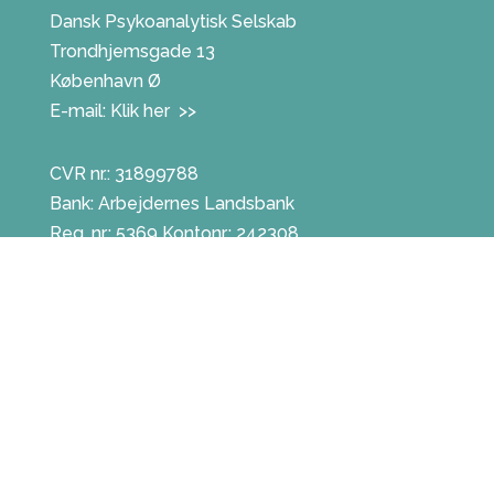
Dansk Psykoanalytisk Selskab
Trondhjemsgade 13
København Ø
E-mail:
Klik her >>
CVR nr.: 31899788
Bank: Arbejdernes Landsbank
Reg. nr.: 5369 Kontonr.: 242308
IBAN.: DK87 5369 0000 242308
SWIFT: ALBADKKK