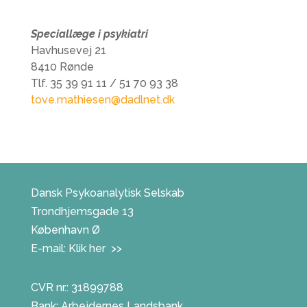
Speciallæge i psykiatri
Havhusevej 21
8410 Rønde
Tlf. 35 39 91 11 / 51 70 93 38
tove.mathiesen@dadlnet.dk
Dansk Psykoanalytisk Selskab
Trondhjemsgade 13
København Ø
E-mail:
Klik her >>
CVR nr.: 31899788
Bank: Arbejdernes Landsbank